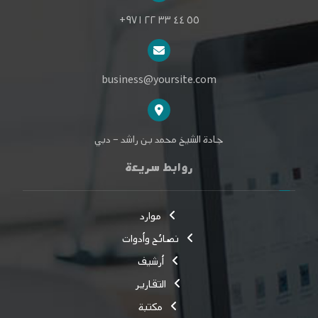
٥٥ ٤٤ ٣٣ ٢٢ ٩٧١+
business@yoursite.com
جادة الشيخ محمد بن راشد – دبي
روابط سريعة
موارد
نصائح وأدوات
أرشيف
التقارير
مكتبة