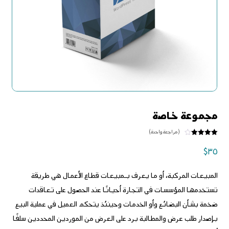
مجموعة خاصة
(مراجعة واحدة)
تم التقييم
بـ
٤
من
$
٣٥
٥ بناءً
على
تقييم
عميل
المبيعات المركبة، أو ما يعرف بـمبيعات قطاع الأعمال هي طريقة
واحد
تستخدمها المؤسسات في التجارة أحيانًا عند الحصول على تعاقدات
ضخمة بشأن البضائع وأو الخدمات وحينئذ يتحكم العميل في عملية البيع
بإصدار طلب عرض والمطالبة برد على العرض من الموردين المحددين سلفًا