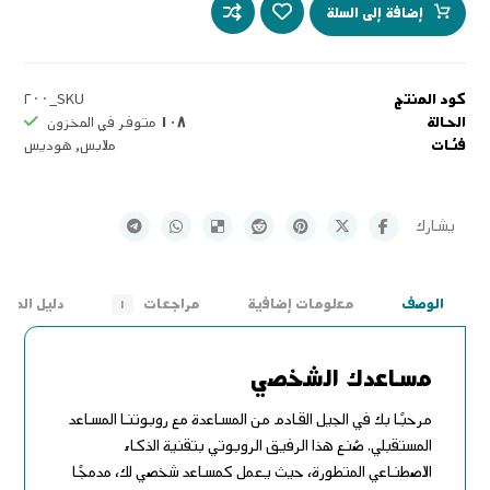
إضافة إلى السلة
كود المنتج
SKU_٢٠٠
الحالة
١٠٨
متوفر في المخزون
فئات
ملابس
,
هوديس
الوصف
معلومات إضافية
مراجعات
دليل المق
١
مساعدك الشخصي
مرحبًا بك في الجيل القادم من المساعدة مع روبوتنا المساعد
المستقبلي. صُنع هذا الرفيق الروبوتي بتقنية الذكاء
الاصطناعي المتطورة، حيث يعمل كمساعد شخصي لك، مدمجًا