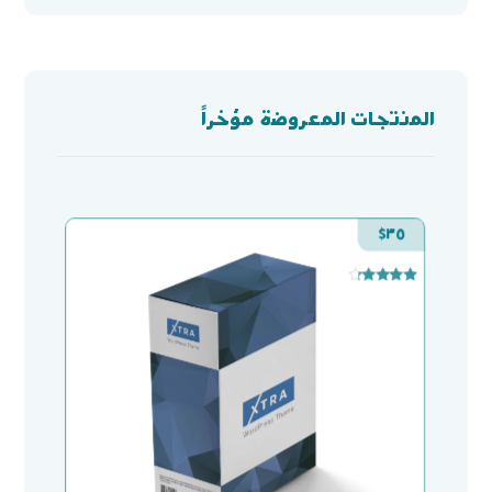
المنتجات المعروضة مؤخراً
$
٣٥
تم التقييم
٤
من ٥