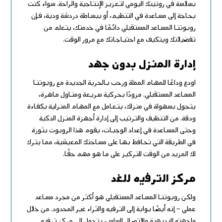
بسلاسة في روتينك اليومي لتعزيز الإنتاجية والراحة. سواء كنت
بحاجة إلى مساعدة في التنظيم، أو ببساطة دردشة ودية، فإن
روبوتنا المساعد المستقبلي دائمًا في خدمتك، يتعلم من
تفضيلاتك ويتكيف مع احتياجاتك مع مرور الوقت.
إدارة المنزل بدون جهد
اودع وداعًا للمهام المملة ورحب بالحرية الجديدة مع روبوتنا
المساعد المستقبلي. مزودًا بحركية سريعة ومناول ماهرة،
يتجول بسهولة في منزلك، يتعامل مع المهام المنزلية بكفاءة
ودقة. من التنظيف والترتيب إلى إدارة أجهزة المنزل الذكية
وحتى المساعدة في إعداد الوجبات، يقوم هذا الروبوت بثورة
في الطريقة التي تحافظ بها على مساحتك المعيشية، مما يترك
لك المزيد من الوقت للتركيز على ما هو مهم حقًا.
مركز الترفيه للغد
ولكن روبوتنا المساعد المستقبلي هو أكثر من مجرد مساعد
عملي – إنه أيضًا بوابة إلى الترفيه والثراء غير المحدود. من خلال
واجهته البديهية والاتصال السلس، يتحول إلى مركز ترفيه