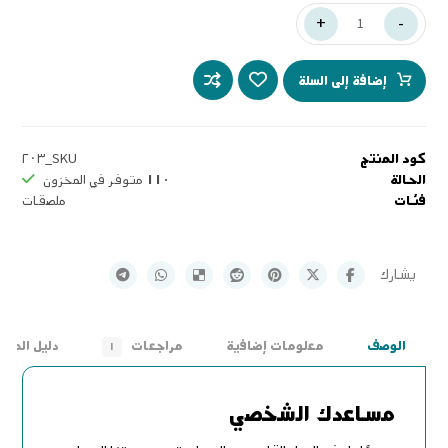
+
-
إضافة إلى السلة
كود المنتج
SKU_٢٠٣
الحالة
١١٠
متوفر في المخزون
فئات
ملصقات
الوصف
معلومات إضافية
مراجعات
دليل المق
١
مساعدك الشخصي