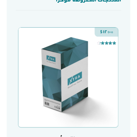
$
١٢
$
١٥
تم التقييم
٤
من ٥