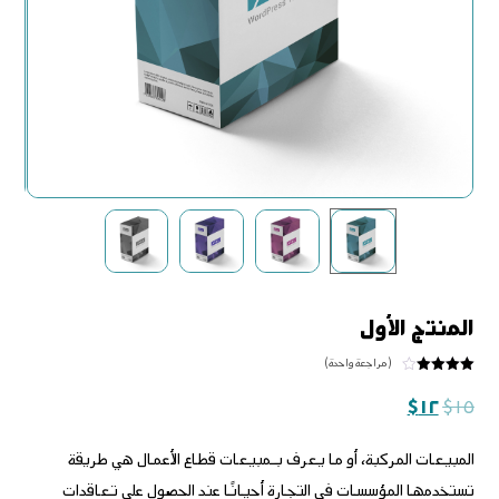
المنتج الأول
(مراجعة واحدة)
تم التقييم
بـ
٤
من
$
١٢
$
١٥
٥ بناءً
على
تقييم
عميل
المبيعات المركبة، أو ما يعرف بـمبيعات قطاع الأعمال هي طريقة
واحد
تستخدمها المؤسسات في التجارة أحيانًا عند الحصول على تعاقدات