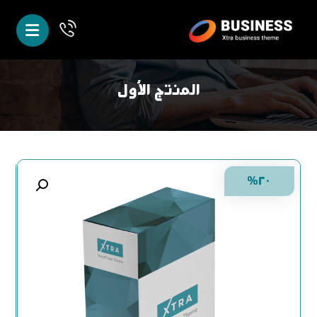
المنتج الأول
٢٠%
٢٠%
تكبير الصورة