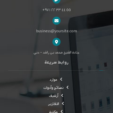
٥٥ ٤٤ ٣٣ ٢٢ ٩٧١+
business@yoursite.com
جادة الشيخ محمد بن راشد – دبي
روابط سريعة
موارد
نصائح وأدوات
أرشيف
التقارير
مكتبة