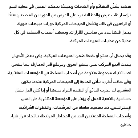
ضخمة بشأن البضائع وأو الخدمات وحينئذ يتحكم العميل في عملية البيع
بإصدار طلب عرض والمطالبة برد على العرض من الموردين المحددين سلفًا
أو الراغبين في ذلك. وتشمل المبيعات المركبة دورات مبيعات طويلة
يدخل فيها عدد من صانعي القرارات. ويسهم أصحاب المصلحة في كل
عملية من عمليات المبيعات المركبة.
وقد يدخل أي منتج أو خدمة ضمن المبيعات المركبة. وفي بعض الأحيان
يحدث البيع المركب حين ينضج السوق ويرتفع قدر المجازفة بما يضمن
لفت انتباه مجموعة متنوعة من أصحاب المصلحة في المؤسسات المشترية.
وفي حالات أخرى، تأتي الحاجة إلى المبيعات المركبة عندما يكون
المشتري لم يجرب البائع أو التقنية المراد بيعها أو إذا كان الحل يمثل
حساسية بالنسبة للعمل أو يؤثر على المؤسسة المشترية على المدى
الإستراتيجي. تم تصميم سلسلة من المرشحات، والخطوات الشرائية،
وأصحاب المصلحة المعنيين للحد من المخاطر المرتبطة باتخاذ قرار شراء
خاطئ.