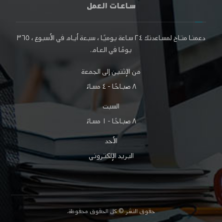
ساعات العمل
دعمنا متاح لمساعدتك
٢٤ ساعة
يوميًا ، سبعة أيام في الأسبوع ،
٣٦٥
يومًا
في العام.
من الإثنين إلى الجمعة
٨ صباحًا - ٤ مساءً
السبت
٨ صباحًا - ١ مساءً
الأحد
البريد الإلكتروني
حقوق النشر © كل الحقوق محفوظة.